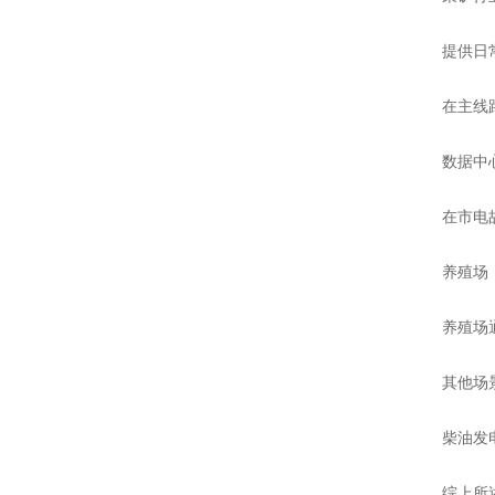
提供日常照
在主线路无
数据中
在市电故障
养殖场
养殖场通常
其他场
柴油发电机
综上所述，