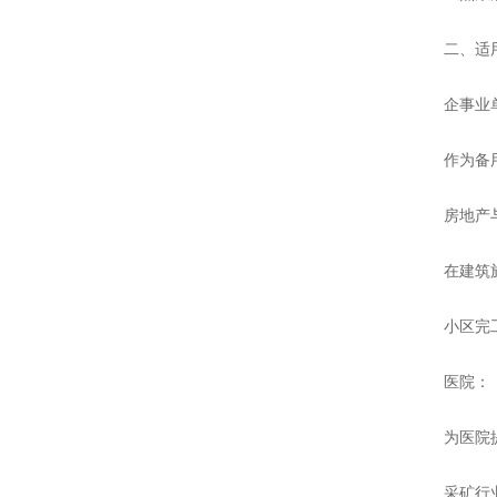
二、适用
企事业单
作为备用电
房地产与
在建筑施工
小区完工
医院：
为医院提供
采矿行