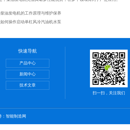
：
柴油发电机的工作原理与维护保养
：
如何操作启动单杠风冷汽油机水泵
快速导航
0大疆T30用汽油发电机9KW价格经济实惠
产品中心
型3KW/5KW/7KW8
新闻中心
切割机配186柴油机电启动
技术文章
扫一扫，关注我们
持：
智能制造网