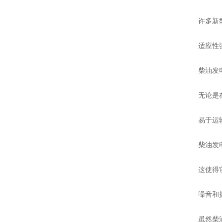
许多新型柴
适应性
柴油发电
无论是在寒
易于运输
柴油发电机
这使得它
噪音和振
虽然柴油发