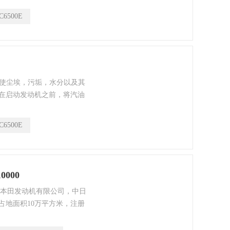
售摩托车的售后服务；进口
C6500E
要使尘埃，污垢，水分以及其
在启动发动机之前，将汽油
C6500E
000
嘉陵-本田发动机有限公司，中日
占地面积10万平方米，注册
从事生产、销售通用汽油发动
的售后服务；进口分销本田