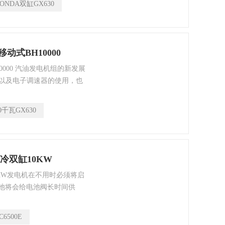
ONDA双缸GX630
动式BH10000
0000 汽油发电机组的新发展
以及电子调速器的使用，也
换器净化处理，然后再输出
节能和环保的目的。这种新
0千瓦GX630
上一代小型柴油发电机相
变频发电机所给你的惊喜还
冷双缸10KW
0KW发电机在不用时必须将启
电池将会给电池阀长时间供
。
C6500E