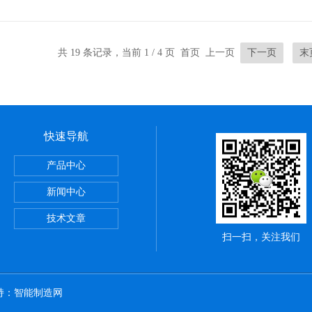
共 19 条记录，当前 1 / 4 页 首页 上一页
下一页
末
快速导航
0大疆T30用汽油发电机9KW价格经济实惠
产品中心
型3KW/5KW/7KW8
新闻中心
切割机配186柴油机电启动
技术文章
扫一扫，关注我们
持：
智能制造网