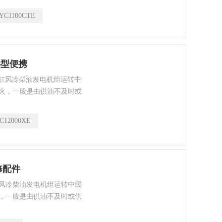
YC1100CTE
小型便携
单缸风冷柴油发电机组运转中
火，一般是由供油不及时或
无力，后自动熄火。主要原
。燃油滤清器或油水分离器
C12000XE
不工作。油箱中有水。
修配件
风冷柴油发电机组运转中缓
，一般是由供油不及时或供
力，后自动熄火。主要原因
燃油滤清器或油水分离器堵