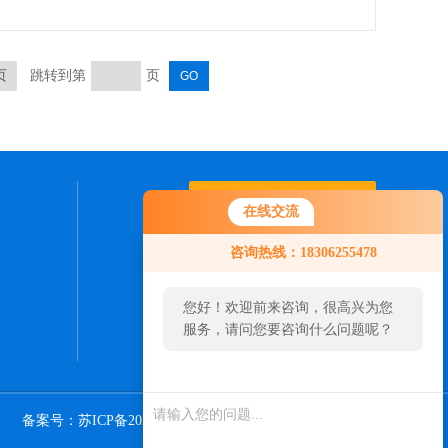
电流产生较大影
页
跳转到第
页
联系我们
在线交流
咨询热线：18306255478
24小时热线：
13671684069
您好！欢迎前来咨询，很高兴为您
服务，请问您要咨询什么问题呢？
备案号：苏ICP备2020068264号-1
Sitemap.xml
管理登陆