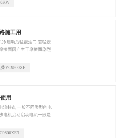
-8KW
工作。油箱中有水。
道路施工用
 机冷启动后猛轰油门 若猛轰
摩擦面因产生干摩擦而剧烈
力变化大，引起剧烈撞击，
柴YC9800XE
矿使用
动电流特点 一般不同类型的电
步电机启动启动电流一般是
机的起动电流不能超过其额定
适合频繁启动，因为30kw以
C9800XE3
频繁启动会增加电机温升，造