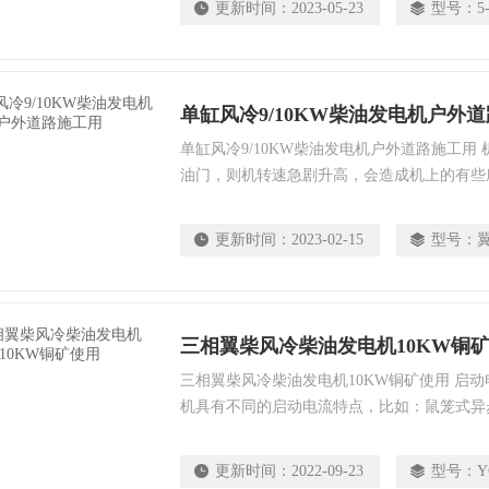
更新时间：
2023-05-23
型号：
5
塞。供油管路断裂或渗入较多空气。输油泵不
单缸风冷9/10KW柴油发电机户外
单缸风冷9/10KW柴油发电机户外道路施工用
油门，则机转速急剧升高，会造成机上的有些
磨损。另外，轰油门时活塞、连杆和曲轴受理
易损坏机件。
更新时间：
2023-02-15
型号：
翼
三相翼柴风冷柴油发电机10KW铜
三相翼柴风冷柴油发电机10KW铜矿使用 启
机具有不同的启动电流特点，比如：鼠笼式异
4～7倍，但是不是绝对的。不过一般要求电
电流的2～5倍。电机功率超过30kw的电动机不
更新时间：
2022-09-23
型号：
Y
上电机启动电流一般为额定电流的6－7倍，