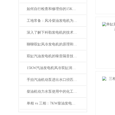
如何自行检查和修理你的15KW汽油发电机
工地常备：风冷柴油发电机为何更耐用
深入了解下科勒发电机的技术原理
聊聊双缸风冷发电机的原理和选购
双缸汽油发电机的噪音隔音技术解决方案
15KW汽油发电机风冷双缸润通动力电压380/220V
手抬汽油机动泵进出水口径匹配对效率的影响
柴油机动力水泵使用中的化工介质
单相 vs 三相：7KW柴油发电机输出方式怎么选？