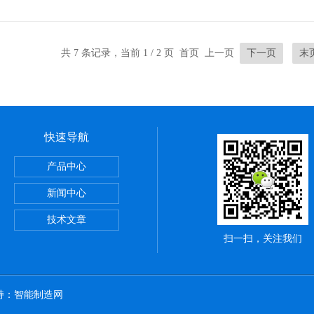
成烧毁电机的可能。而且启动方式也会对启动
共 7 条记录，当前 1 / 2 页 首页 上一页
下一页
末
快速导航
0大疆T30用汽油发电机9KW价格经济实惠
产品中心
型3KW/5KW/7KW8
新闻中心
切割机配186柴油机电启动
技术文章
扫一扫，关注我们
持：
智能制造网