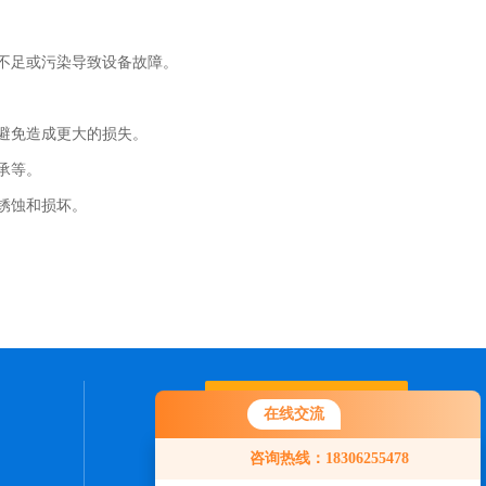
不足或污染导致设备故障。
避免造成更大的损失。
承等。
锈蚀和损坏。
联系我们
在线交流
咨询热线：18306255478
24小时热线：