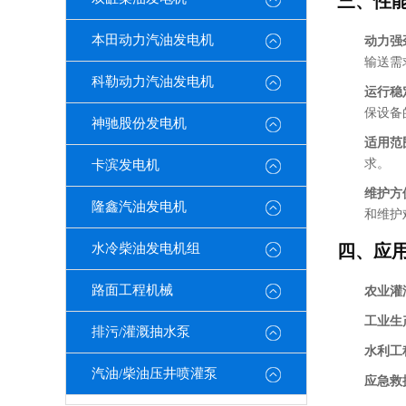
三、性
本田动力汽油发电机
动力强
输送需
科勒动力汽油发电机
运行稳
保设备
神驰股份发电机
适用范
求。
卡滨发电机
维护方
隆鑫汽油发电机
和维护
水冷柴油发电机组
四、应
路面工程机械
农业灌
工业生
排污/灌溉抽水泵
水利工
汽油/柴油压井喷灌泵
应急救