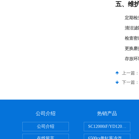
五、维
定期检
清洁滤
检查密
更换磨
存放环
上一篇
下一篇
公司介绍
热销产品
公司介绍
SC12000iF/YD1200
在线留言
6500cs单缸风冷汽油发电机小