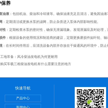
护保养
查油液
：包括机油、柴油和冷却液等。确保油液充足且清洁，避免因油液
网
：定期清洁或更换水泵的滤网，防止杂质进入泵体内部影响性能。
封性
：定期检查水泵的密封性，确保无泄漏现象。发现泄漏应及时处理，
损件
：根据设备的使用情况和制造商的建议，定期更换磨损件如叶轮、轴
境
：在长时间停用后，应清洗设备内部并存放在干燥通风的环境中，防止
：
工地常备：风冷柴油发电机为何更耐用
：
购买车载三相柴油发电机有什么需要注意的地方
快速导航
0大疆T30用汽油发电机9KW价格经济实惠
产品中心
型3KW/5KW/7KW8
新闻中心