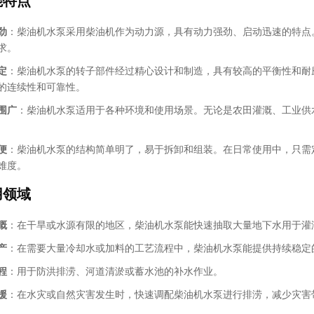
能特点
劲
：柴油机水泵采用柴油机作为动力源，具有动力强劲、启动迅速的特点
求。
定
：柴油机水泵的转子部件经过精心设计和制造，具有较高的平衡性和耐
的连续性和可靠性。
围广
：柴油机水泵适用于各种环境和使用场景。无论是农田灌溉、工业供
便
：柴油机水泵的结构简单明了，易于拆卸和组装。在日常使用中，只需
难度。
用领域
溉
：在干旱或水源有限的地区，柴油机水泵能快速抽取大量地下水用于灌
产
：在需要大量冷却水或加料的工艺流程中，柴油机水泵能提供持续稳定
程
：用于防洪排涝、河道清淤或蓄水池的补水作业。
援
：在水灾或自然灾害发生时，快速调配柴油机水泵进行排涝，减少灾害