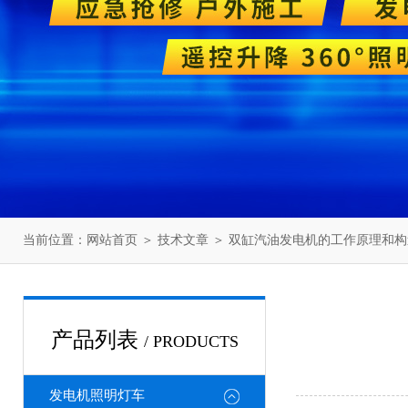
当前位置：
网站首页
＞
技术文章
＞ 双缸汽油发电机的工作原理和构
产品列表
/ PRODUCTS
发电机照明灯车