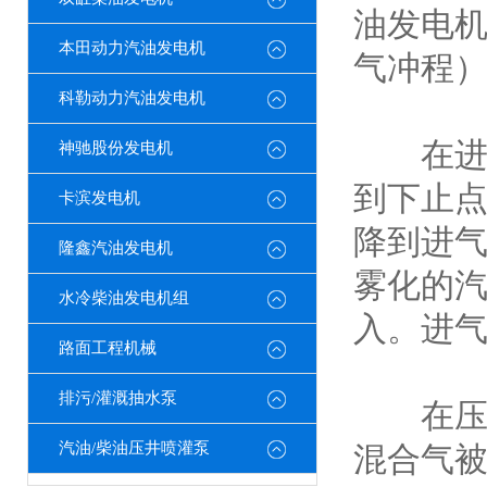
油发电
本田动力汽油发电机
气冲程
科勒动力汽油发电机
在进气
神驰股份发电机
到下止
卡滨发电机
降到进
隆鑫汽油发电机
雾化的
水冷柴油发电机组
入。进
路面工程机械
排污/灌溉抽水泵
在压缩
汽油/柴油压井喷灌泵
混合气