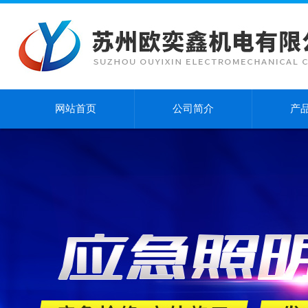
网站首页
公司简介
产