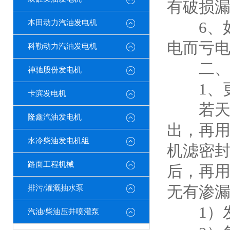
有破损
本田动力汽油发电机
6、如
电而亏
科勒动力汽油发电机
二
神驰股份发电机
1、更
卡滨发电机
若天气
隆鑫汽油发电机
出，再
水冷柴油发电机组
机滤密
路面工程机械
后，再用
无有渗
排污/灌溉抽水泵
1）发
汽油/柴油压井喷灌泵