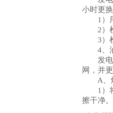
小时更
1）用
2）检
3）检查
4、油
发电机
网，并
A、燃
1）将燃
擦干净。