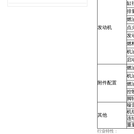
缸
排
燃
发动机
点
发
燃
机
启
燃
机
附件配置
燃
控
脚
噪
机
其他
连
重
行业特性：