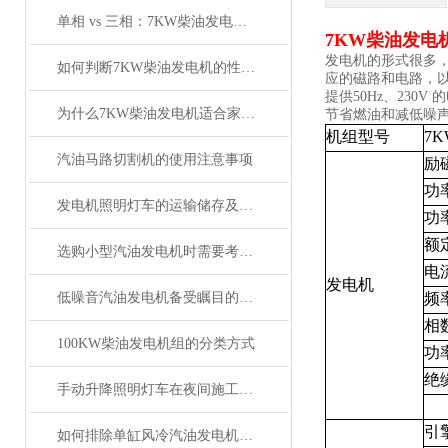
单相 vs 三相：7KW柴油发电机输出方式怎么选？
7KW柴油发电
发电机的形式很多
如何判断7KW柴油发电机的性能优劣？
应的磁路和电路，以
提供50Hz、23
为什么7KW柴油发电机适合家庭和小型企业使用
节省燃油和减低噪
机组型号
7
汽油马路切割机的使用注意事项
励
功
发电机照明灯车的运输储存及结构特性
功
额
选购小型汽油发电机时需要考虑哪些因素呢
电
发电机
低噪音汽油发电机备受瞩目的关键
频
相
100KW柴油发电机组的分类方式
功
绝
手动升降照明灯车在夜间施工中的安全保障作用
引
如何排除单缸风冷汽油发电机常见故障