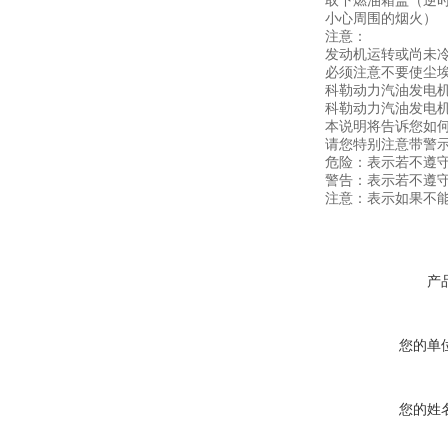
取下燃油箱盖（逆
小心周围的烟火）
注意：
发动机运转或尚未
必须注意不要使尘
科勒动力汽油发电
科勒动力汽油发电机
本说明将告诉您如
请您特别注意带警示
危险：表示若不遵
警告：表示若不遵
注意：表示如果不
产
您的单
您的姓