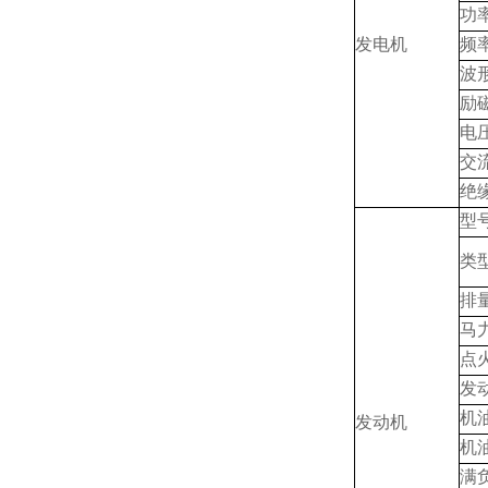
功
发电机
频
波
励
电
交
绝
型
类
排
马
点
发
机
发动机
机
满负