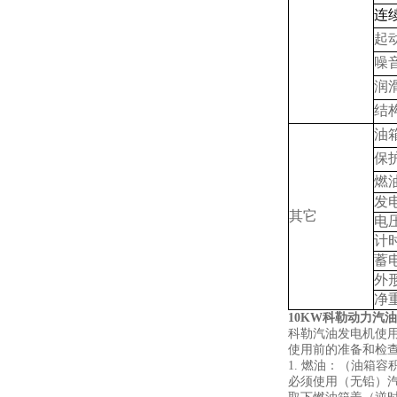
连
起
噪
润
结
油
保
燃
发
其它
电
计
蓄
外形
净重
10KW科勒动力汽油发
科勒汽油发电机使
使用前的准备和检
1. 燃油：（油箱容积
必须使用（无铅）汽