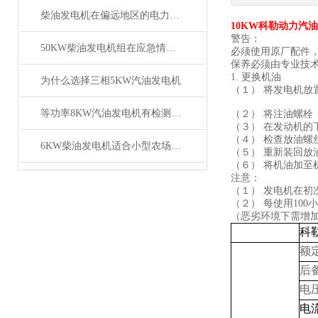
柴油发电机在偏远地区的电力供应解决方案
10KW科勒动力汽油发
警告：
50KW柴油发电机组在应急情况下的作用和重要性
必须使用原厂配件
保养必须由专业技
1. 更换机油
为什么选择三相5KW汽油发电机
（１） 将发电机
等功率8KW汽油发电机有检测报告质量好
（２） 将注油螺栓
（３） 在发动机
（４） 检查放油螺
6KW柴油发电机适合小型农场使用吗？
（５） 重新装回放
（６） 将机油加至
注意：
（１） 发电机在初
（２） 每使用10
（恶劣环境下需增加次
科
额
后
电
电