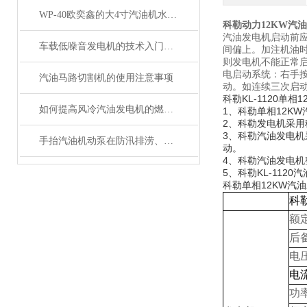
WP-40欧奕鑫的大4寸汽油机水泵15P马力
科勒动力12KW汽油
汽油发电机启动前
车载低噪音发电机的技术入门者须知
间偏上。加注机油
则发电机不能正常
电启动系统：右手
汽油马路切割机的使用注意事项
动。如连续三次启
科勒KL-1120单
如何提高风冷汽油发电机的燃油利用率？
1、科勒单相12K
2、科勒发电机采用
3、科勒汽油发电
手抬汽油机动泵在防汛排涝、农田灌溉中的实际应用
动。
4、科勒汽油发电
5、科勒KL-11
科勒单相12KW汽
科
额
后
电
电
功