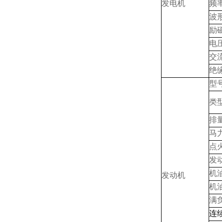
发电机
频
波
励
电
交
绝
型
类
排
马
点
发
机
发动机
机
满负
连