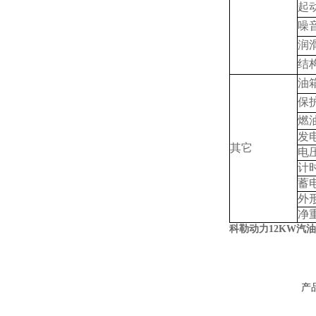
起
噪
润
结
油
保
燃
发
其它
电
计
蓄
外形
净重
科勒动力12KW汽油
产