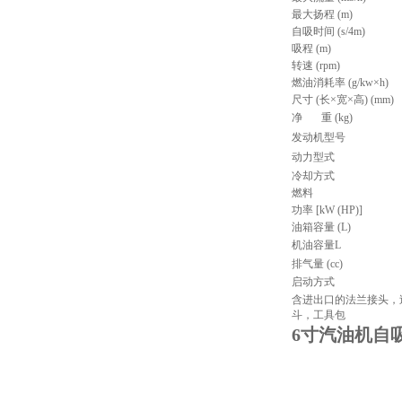
最大扬程 (m)
自吸时间 (s/4m)
吸程 (m)
转速 (rpm)
燃油消耗率 (g/kw×h)
尺寸 (长×宽×高) (mm)
净
重 (kg)
发动机型号
动力型式
冷却方式
燃料
功率 [kW (HP)]
油箱容量 (L)
机油容量L
排气量 (cc)
启动方式
含进出口的法兰接头，
斗，工具包
6寸汽油机自吸