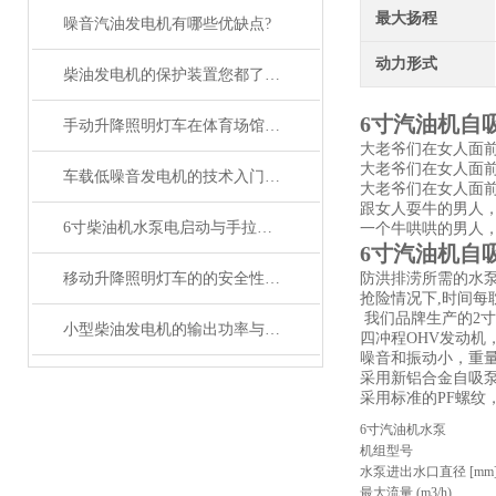
最大扬程
噪音汽油发电机有哪些优缺点?
动力形式
柴油发电机的保护装置您都了解吗？
6寸汽油机自吸
手动升降照明灯车在体育场馆建设中的实践应用
大老爷们在女人面
大老爷们在女人面
车载低噪音发电机的技术入门者须知
大老爷们在女人面
跟女人耍牛的男人
6寸柴油机水泵电启动与手拉启动故障排除
一个牛哄哄的男人
6寸汽油机自吸
移动升降照明灯车的的安全性能及防护措施介绍
防洪排涝所需的水泵
抢险情况下,时间每
我们品牌生产的2寸2
小型柴油发电机的输出功率与负载匹配原则
四冲程OHV发动机
噪音和振动小，重
采用新铝合金自吸泵
采用标准的PF螺纹
6寸汽油机水泵
机组型号
水泵进出水口直径 [mm
最大流量 (m3/h)