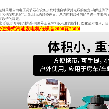
电机采用自动电压调节器在设备加载时能自动保持电压的稳定,确保提供平
于其他发电机的*之处,且无需维修保养。系统控制部分的简单进一步带来
有数倍的稳定。
比 系统以可靠的性能实现屏幕基色4096级灰度的控制，图象显示逼真、
便携式汽油发电机低噪音2000瓦2300i