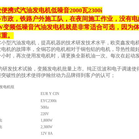
便携式汽油发电机低噪音2000瓦2300i
多市政，铁路户外施工队，在夜间施工作业，没有电
KW变频低噪音汽油发电机就是非常适合可选，因为
笨重。
术小型汽油发电机，提高机器的技术研发技术水平，欧奕鑫发电
发电机的故障率，全铜芯的电机相对于铜包铝的电机，导热性能好
0个小时，再次使用发电机时，请更换全新机油一次。每次在起动
研发技术试验，变频发电机批量上市。纯正弦波和电子调速使得变
些突破性的技术使得伊翰丝动力品牌得到客户的认可；
频发电机组
EUR Y CIN
EYC2300i
50Hz
220V
出
1,800W
出
2,300W
12V 8A