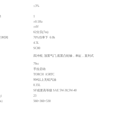
≤3%
1
1
±0.1Hz
±4V
62分贝(7m)
行时间
70%功率下
6.0h
4.5L
SC80
四冲程, 顶置气门,底置凸轮轴，单缸，直列式
79cc
手拉启动
TORCH
A5RTC
90#以上无铅汽油
0.35L
SF或更高等级 SAE 5W-30,5W-40
g）
23
m）
560×360×530