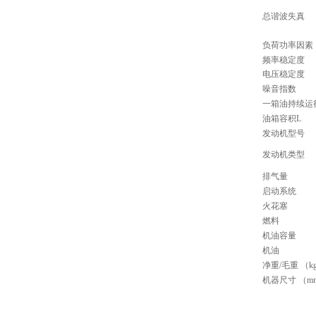
总谐波失真
负荷功率因素 
频率稳定度
电压稳定度
噪音指数
一箱油持续运
油箱容积L
发动机型号
发动机类型
排气量
启动系统
火花塞
燃料
机油容量
机油
净重/毛重 （k
机器尺寸 （m