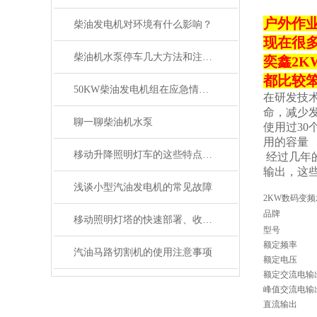
户外作业
柴油发电机对环境有什么影响？
现在很
柴油机水泵停车几大方法和注意事项
奕鑫2
都比较
50KW柴油发电机组在应急情况下的作用和重要性
在研发技
命，减少
聊一聊柴油机水泵
使用过3
用的容量
移动升降照明灯车的这些特点便利了众多行业
经过几年的
输出，这
浅谈小型汽油发电机的常见故障
2KW数码变
品牌
移动照明灯塔的快速部署、收纳与运输全流程指南
型号
额定频率
汽油马路切割机的使用注意事项
额定电压
额定交流电输
峰值交流电输
直流输出