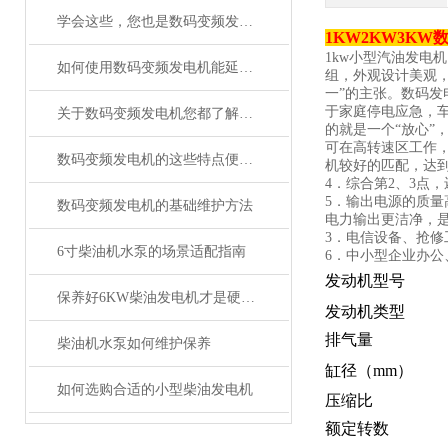
学会这些，您也是数码变频发电机“维修员”
1KW2KW3K
1kw小型汽油发电
如何使用数码变频发电机能延长其使用寿命？
组，外观设计美观
一”的主张。数码
于家庭停电应急，
关于数码变频发电机您都了解吗？
的就是一个“放心”
可在高转速区工作
数码变频发电机的这些特点便利了多种行业
机较好的匹配，达
4．综合第2、3点
5．输出电源的质
数码变频发电机的基础维护方法
电力输出更洁净，
3．电信设备、抢修
6寸柴油机水泵的场景适配指南
6．中小型企业办公
发动机型号
保养好6KW柴油发电机才是硬道理！
发动机类型
排气量
柴油机水泵如何维护保养
缸径（mm）
如何选购合适的小型柴油发电机
压缩比
额定转数