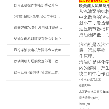
防汛排涝物资
如何正确操作和维护手动升降照明灯车
欧奕鑫大流量防汛
从汽油泵的结
6寸柴油机水泵电启动与手拉启动故障排除
中来散热的说
就小了，发热
保养好6KW柴油发电机才是硬道理！
油压调节器损
成油压降低，
柴油发电机对环境有什么影响？
汽油机是以汽
廉、运转平稳
风冷柴油发电机故障排查全攻略
作原理。
移动照明灯塔的快速部署、收纳与运输全流程指南
汽油机是将化
内的燃料，产
如何让移动照明灯塔连续工作100小时？节能模式与油箱扩容技巧
绕曲轴中心作
4寸汽油机污水泵
机组型号
水泵进出水口直径 [mm
最大流量 (m3/h)
扬程 (m)