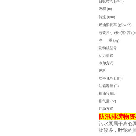
自吸时间 (s/4m)
吸程 (m)
转速 (rpm)
燃油消耗率 (g/kw×h)
包装尺寸 (长×宽×高) (m
净
重 (kg)
发动机型号
动力型式
冷却方式
燃料
功率 [kW (HP)]
油箱容量 (L)
机油容量L
排气量 (cc)
启动方式
防汛排涝物资
污水泵属于离心
物较多，叶轮的