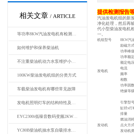
提供检测报告等
相关文章
/ ARTICLE
汽油发电机组的新
净化处理，然后再
代小型柴油发电机
等功率8KW汽油发电机有检测报告质量好
一。
机组型号
8KW汽
励磁方
如何维护和保养柴油机
功率峰
功率额
不注重柴油机动力水泵维护小细节会造成大问题
额定电
电流
发电机
频率
100KW柴油发电机组的分类方式
相数
功率因
车载柴油发电机有哪些常见故障
绝缘等
引擎型
发电机照明灯车的结构特性及组成
缸径x行
排量
EYC2300i低噪音数码变频2KW汽油发电机操作讲解
燃油消
发动机
点火方
YC80B柴油机抽水泵自吸排水泵的参数介绍
发动机