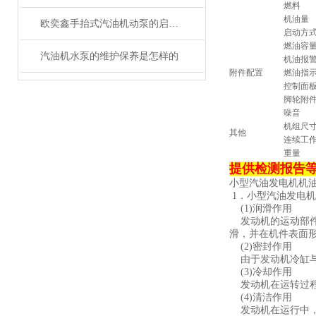
燃料
机油量
欧奕鑫手抬式汽油机动泵的启动方法
启动方
燃油容
汽油机水泵的维护保养是怎样的
机油报
附件配置
燃油指
控制面
脚轮附
噪音
机组尺
其他
连续工
重量
提供检测报告等
小型汽油发电机机
1．小型汽油发电
(1)润滑作用
发动机的运动部件
滑，并在机件表面
(2)密封作用
由于发动机冷缸与
(3)冷却作用
发动机在运转过程
(4)清洁作用
发动机在运行中，