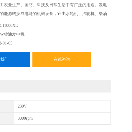
工农业生产、国防、科技及日常生活中有广泛的用途。发电
的能源转换成电能的机械设备，它由水轮机、汽轮机、柴油
械驱动，将水流，气流，燃料燃烧或原子核裂变产生的能量
C11000XE
给发电机，再由发电机转换为电能。
KW柴油发电机
2-01-05
系我们
在线咨询
230V
3000rpm