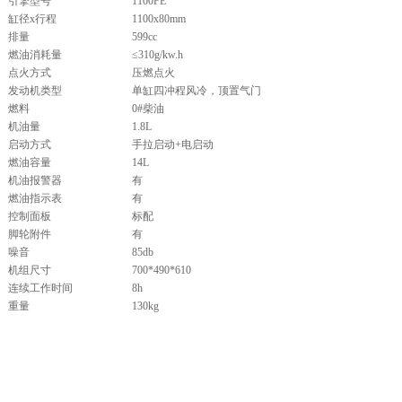
引擎型号
1100FE
缸径x行程
1100x80mm
排量
599cc
燃油消耗量
≤310g/kw.h
点火方式
压燃点火
发动机类型
单缸四冲程风冷，顶置气门
燃料
0#柴油
机油量
1.8L
启动方式
手拉启动+电启动
燃油容量
14L
机油报警器
有
燃油指示表
有
控制面板
标配
脚轮附件
有
噪音
85db
机组尺寸
700*490*610
连续工作时间
8h
重量
130kg