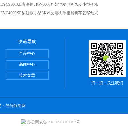
：
EYC9500XE青海用7KW8000瓦柴油发电机风冷小型价格
：
EYC4000XE柴油款小型3KW发电机单相照明车载移动式
快速导航
0大疆T30用汽油发电机9KW价格经济实惠
产品中心
型3KW/5KW/7KW8
新闻中心
切割机配186柴油机电启动
技术文章
扫一扫，关注我们
持：
智能制造网
苏公网安备 32050902101207号