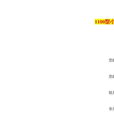
1100
您
您
联
常