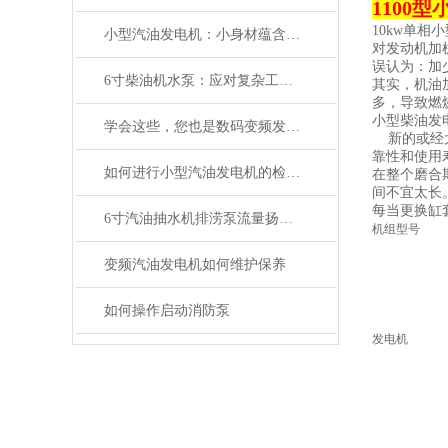
1100
10kw单相
小型汽油发电机：小身材蕴含大能量
对发动机加
误认为：加
6寸柴油机水泵：应对复杂工况的可靠选择
其实，机油
多，导致燃
小型柴油发
学会这些，您也是数码变频发电机“维修员”
新的或经大
靠性和使用
如何进行小型汽油发电机的检修更正确
在整个磨合
间不宜太长
每当更换缸
6寸汽油抽水机排涝泵流量扬程有多大
机组型号
变频汽油发电机如何维护保养
如何操作启动消防泵
发电机