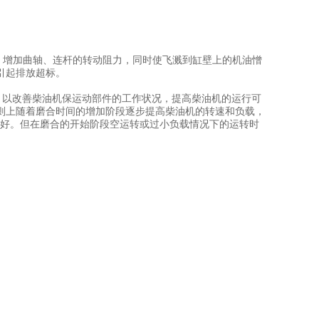
：增加曲轴、连杆的转动阻力，同时使飞溅到缸壁上的机油憎
会引起排放超标。
。以改善柴油机保运动部件的工作状况，提高柴油机的运行可
则上随着磨合时间的增加阶段逐步提高柴油机的转速和负载，
0%为好。但在磨合的开始阶段空运转或过小负载情况下的运转时
。