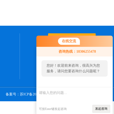
联系我们
在线交流
咨询热线：18306255478
24小时热线：
13671684069
您好！欢迎前来咨询，很高兴为您
服务，请问您要咨询什么问题呢？
备案号：苏ICP备2020068264号-1
Sitemap.xml
管理登陆
发起咨询
可按Enter键发起咨询