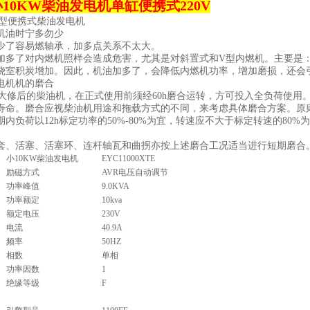
型小10KW柴油发电机单缸便携式220V
小型便携式柴油发电机
机油时宁多勿少
少了容易燃轴承，加多点关系不太大。
加多了对内燃机照样会造成危害，尤其是对斜置式和V型内燃机。主要是
烧室积炭增加。因此，机油加多了，会降低内燃机功率，增加磨损，还
电机机的磨合
修后的柴油机，在正式使用前须经60h磨合运转，方可投入全负荷使用
寿命。磨合应视柴油机用途和拖载方式的不同，来考虑具体磨合方案。原
期内负荷以12h标定功率的50%-80%为宜，转速应不大于标定转速的8
。
套、活塞、活塞环、连杆轴瓦和曲拐亦按上述磨合工况适当进行短期磨合
小10KW柴油发电机
EYC11000XTE
励磁方式
AVR电压自动调节
功率峰值
9.0KVA
功率额定
10kva
额定电压
230V
电流
40.9A
频率
50HZ
相数
单相
功率因数
1
绝缘等级
F