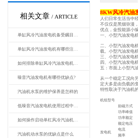
8KW风冷汽油
相关文章
/ ARTICLE
人们日常生活当中
不仅仅是黑烟弥漫
优点，金投能源小
单缸风冷汽油发电机备受瞩目的关键
一、小型汽油发电
二、小型汽油发电
单缸风冷汽油发电机有哪些注意事项
载。小型汽油发电
三、小型汽油发电
四、小型汽油发电
如何排除单缸风冷汽油发电机常见故障
五：市面上小型汽
噪音汽油发电机有哪些优缺点?
从一个稳定工况向
定大多是由负载的
特性取决于汽油机
汽油机水泵的维护保养是怎样的
机组型号
低噪音汽油发电机使用过程中几种不正常现象解析
励磁方式
功率峰值
功率额定
如何操作启动单杠风冷汽油机水泵
额定电压
电流
发电机
汽油机动水泵的优缺点是什么
频率