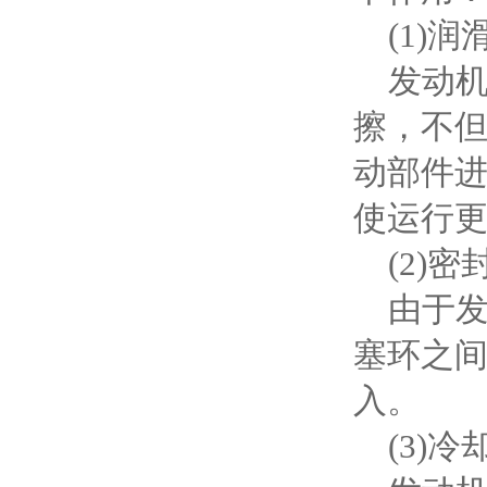
(1)润
发动机
擦，不
动部件
使运行
(2)密
由于发
塞环之
入。
(3)冷