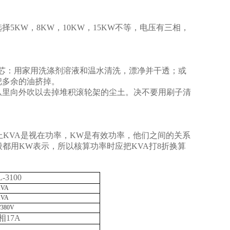
KW，8KW，10KW，15KW不等，电压有三相，
芯：用家用洗涤剂溶液和温水清洗，漂净并干透；或
把多余的油挤掉。
从里向外吹以去掉堆积滚轮架的尘土。决不要用刷子清
上KVA是视在功率，KW是有效功率，他们之间的关系
一般都用KW表示，所以核算功率时应把KVA打8折换算
-3100
KVA
KVA
/380V
相17A