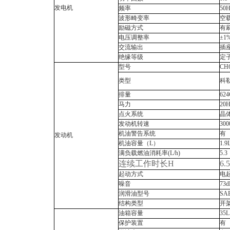
发电机
频率
50
波形畸变率
空载
励磁方式
有
电压调整率
±1
交流输出
插
绝缘等级
定
型号
CH
类型
科
排量
62
马力
20
点火系统
晶体
发动机转速
300
机油警告系统
有
发动机
机油容量（L）
1.9
满负载燃油消耗率(L/h)
5.3
连续工作时长H
6.5
起动方式
电
噪音
73d
润滑油型号
SA
结构类型
开
油箱容量
35L
保护装置
有