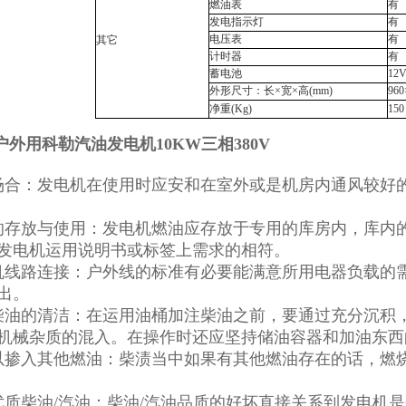
燃油表
有
发电指示灯
有
电压表
有
其它
计时器
有
蓄电池
12
外形尺寸：长×宽×高(mm)
960
净重(Kg)
150
00户外用科勒汽油发电机10KW三相380V
场合：发电机在使用时应安和在室外或是机房内通风较好
的存放与使用：发电机燃油应存放于专用的库房内，库内
发电机运用说明书或标签上需求的相符。
机线路连接：户外线的标准有必要能满意所用电器负载的
出。
柴油的清洁：在运用油桶加注柴油之前，要通过充分沉积
机械杂质的混入。在操作时还应坚持储油容器和加油东
以掺入其他燃油：柴渍当中如果有其他燃油存在的话，燃
优质柴油/汽油：柴油/汽油品质的好坏直接关系到发电机