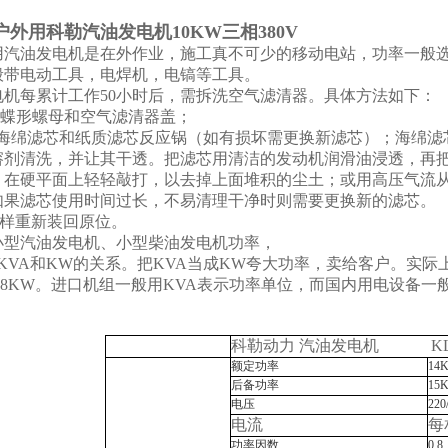
00户外用科勒汽油发电机10KW三相380V
汽油发电机是在外作业，施工真不可少的移动电站，功率一般选择5
般带电动工具，电焊机，电镐等工具。
电机每累计工作50小时后，需拆洗空气滤清器。具体方法如下：
卸蝶形螺母和空气滤清器盖；
海绵滤芯和纸质滤芯反应锅（如有损坏需更换新滤芯）；海绵滤
溶剂清洗，并让其干透。把滤芯用清洁的发动机润滑油浸透，再
：在硬平面上轻轻敲打，以去掉上面堆积的尘土；或用高压气流
如果滤芯使用时间过长，不易清理干净时则需要更换新的滤芯。
原样重新装回原位。
小型汽油发电机、小型柴油发电机功率，
VA和KW的关系。把KVA当成KW夸大功率，卖给客户。实际
=0.8KW。进口机组一般用KVA表示功率单位，而国内用电设备
科勒动力 汽油发电机
KL
额定功率
14
后备功率
15
电压
220
电流
每
功率因数
0.8