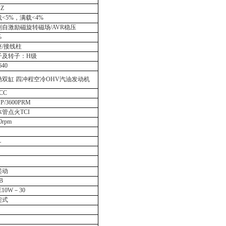
HZ
<5%，满载<4%
刷自激励磁旋转磁场/AVR稳压
%
座
/
接线柱
子及转子：
H
级
640
勒双缸
四冲程空冷OHV汽油发动机
4CC
HP/3600PRM
管点火TCI
0rpm
L
起动
B
E10W－30
架式