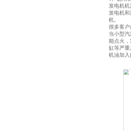
发电机机
发电机和
机。
很多客户
当小型汽
能点火，
缸等严重
机油加入