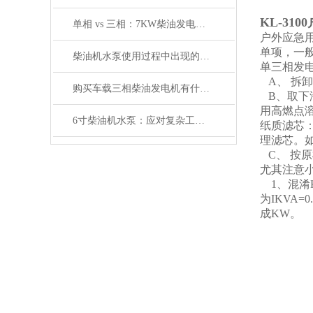
KL-31
单相 vs 三相：7KW柴油发电机输出方式怎么选？
户外应急用
单项，一
柴油机水泵使用过程中出现的故障类型有哪些
单三相发
A、 拆
购买车载三相柴油发电机有什么需要注意的地方
B、取下
用高燃点
6寸柴油机水泵：应对复杂工况的可靠选择
纸质滤芯
理滤芯。
C、 按
尤其注意
1、混淆K
为IKVA
成KW。