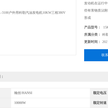
发动机在运行中
些有害物质沾附
形成
油泥，使机件表
产品型号：
15
所属分类：
科
更新时间：
202
联
明：
翰丝/HANSI
额定电压
10000W
额定转速