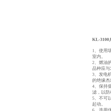
KL-31
1、使用
室内。
2、燃油
品种应与
3、发电
的绝缘杰
4、保持
滤，以防
5、不可
起动。
6、选用