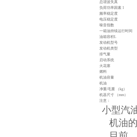
总谐波失真
负荷功率因素 1
频率稳定度
电压稳定度
噪音指数
一箱油持续运行时间
油箱容积L
发动机型号
发动机类型
排气量
启动系统
火花塞
燃料
机油容量
机油
净重/毛重 （kg）
机器尺寸 （mm）
注意：
小型汽
机油的
目前，