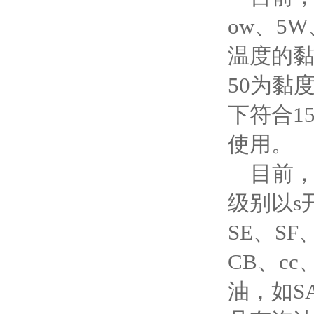
ow、5
温度的黏
50为黏
下符合1
使用。
目前，对
级别以s
SE、S
CB、c
油，如SA