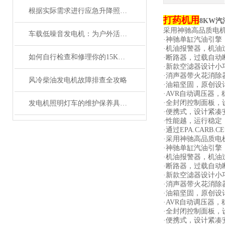
根据实际需求进行应急升降照明灯的使用
打药机用
8KW
采用神驰高品质电
车载低噪音发电机：为户外活动提供可靠电力支持
·神驰单缸汽油引擎
·机油报警器，机油
如何自行检查和修理你的15KW汽油发电机
·断路器，过载自动
·新款空滤器设计小
·消声器带火花消除
风冷柴油发电机故障排查全攻略
·油箱坚固，原创设
·AVR自动调压器
·全封闭控制面板，
发电机照明灯车的维护保养具体操作步骤是什么
·便携式，设计紧凑
·性能越，运行稳定
·通过EPA.CARB
·采用神驰高品质电
·神驰单缸汽油引擎
·机油报警器，机油
·断路器，过载自动
·新款空滤器设计小
·消声器带火花消除
·油箱坚固，原创设
·AVR自动调压器
·全封闭控制面板，
·便携式，设计紧凑