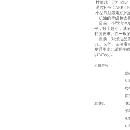
·性能越，运行稳定
·通过EPA.CARB
小型汽油发电机汽
机油的等级包含机
目前，小型汽油发电
平，数字越小，其耐温
黏度要求。在一般
目前，对燃油品质等
SH、SJ等。柴油发动
夏通用南北适用的
以“#”表示。
机组型号
励
功
功
额
发电机
电
频
相
功