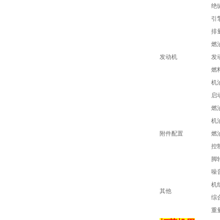
绝
引
排
燃
发动机
发
燃
机
启
燃
机
附件配置
燃
控
脚
噪
机
其他
综
重