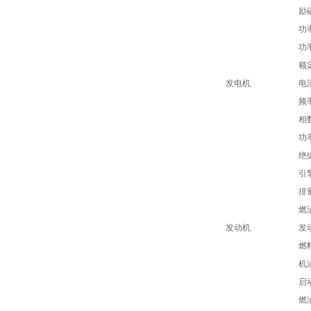
励
功
功
额
发电机
电
频
相
功
绝
引
排
燃
发动机
发
燃
机
启
燃