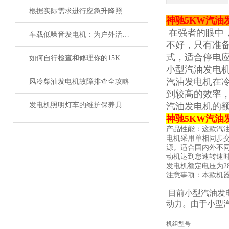
根据实际需求进行应急升降照明灯的使用
神驰5KW汽油
在强者的眼中
车载低噪音发电机：为户外活动提供可靠电力支持
不好，只有准
式，适合停电应
如何自行检查和修理你的15KW汽油发电机
小型汽油发电机功
汽油发电机在
风冷柴油发电机故障排查全攻略
到较高的效率，
发电机照明灯车的维护保养具体操作步骤是什么
汽油发电机的额
神驰5KW汽油
产品性能：这款汽
电机采用单相同步
源。适合国内外不
动机达到怠速转速时
发电机额定电压为2
注意事项：本款机
目前小型汽油发
动力。由于小型
机组型号