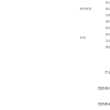
机
附件配置
燃
控
脚
噪
机
其他
综
重
产
您的单
您的姓