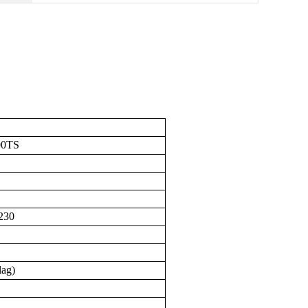
00TS
230
相
lag)