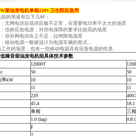
KW柴油发电机单相220V卫生院应急用
机组的用途有以下几种：
电源：无网电供应或供应极不正常，在需要电功率不太大的场景
电源：也称应急电源，对供电保障的要求比较高的场景
源：弥补网电供应之不足，拉闸限电场景
源：移动电源一般被设计为电源车辆的形式，
动工作的场景，也有一些移动电源具有应急电源的性质.
风冷低噪音柴油发电机组具体技术参数
12000T
120
z
50
50
率kW
10
10
11
11
V
220
400/
A
45.4
18.1
单相
三
1.0
(lag)
0.8 (
F
2