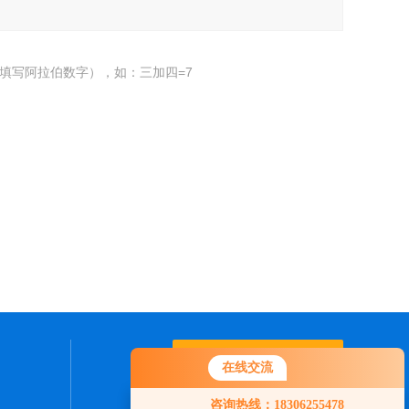
填写阿拉伯数字），如：三加四=7
联系我们
在线交流
咨询热线：18306255478
24小时热线：