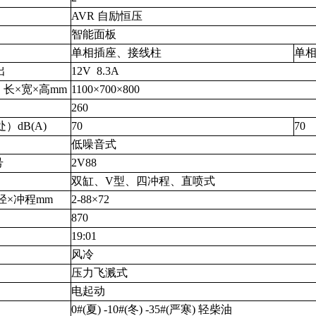
AVR 自励恒压
智能面板
单相插座、接线柱
单
出
12V
8.3A
长×宽×高mm
1100×700×800
260
）dB(A)
70
70
低噪音式
号
2V88
双缸、V型、四冲程、直喷式
径×冲程mm
2-88×72
870
19:01
风冷
压力飞溅式
电起动
0#(夏) -10#(冬) -35#(严寒)
轻柴油