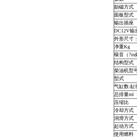
励磁方式
面板型式
输出插座
DC12V输
外形尺寸：
净重Kg
噪音（7m处
结构型式
柴油机型
型式
气缸数-缸
总排量ml
压缩比
冷却方式
润滑方式
起动方式
使用燃料