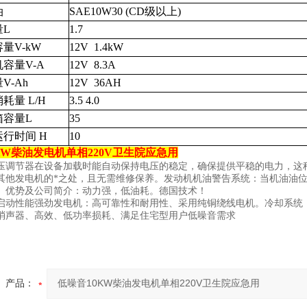
油
SAE10W30 (CD级以上)
L
1.7
量V-kW
12V
1.4kW
容量V-A
12V
8.3A
V-Ah
12V
36AH
消耗量
L/H
3.5 4.0
箱容量L
35
运行时间
H
10
KW柴油发电机单相220V卫生院应急用
压调节器在设备加载时能自动保持电压的稳定，确保提供平稳的电力，这
其他发电机的*之处，且无需维修保养。发动机机油警告系统：当机油油
、优势及公司简介：动力强，低油耗。德国技术！
启动性能强劲发电机：高可靠性和耐用性、采用纯铜绕线电机。冷却系统
消声器、高效、低功率损耗、满足住宅型用户低噪音需求
产品：