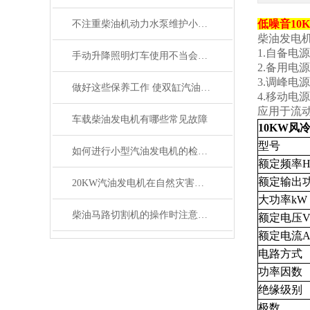
低噪音10
不注重柴油机动力水泵维护小细节会造成大问题
柴油发电
1.自备
手动升降照明灯车使用不当会发生什么？
2.备用
3.调峰电
做好这些保养工作 使双缸汽油发电机发挥更大作用
4.移动电
应用于流
车载柴油发电机有哪些常见故障
10KW
型号
如何进行小型汽油发电机的检修更正确
额定频率H
额定输出功
20KW汽油发电机在自然灾害中的应急供电作用
大功率kW
柴油马路切割机的操作时注意事项
额定电压
额定电流
电路方式
功率因数
绝缘级别
极数