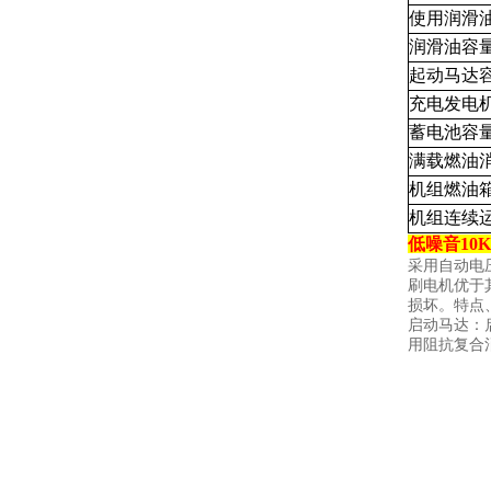
使用润滑
润滑油容量
起动马达容
充电发电机
蓄电池容量
满载燃油
机组燃油
机组连续
低噪音10
采用自动电
刷电机优于
损坏。特点
启动马达：
用阻抗复合