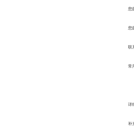
您
您
联
常
详
补