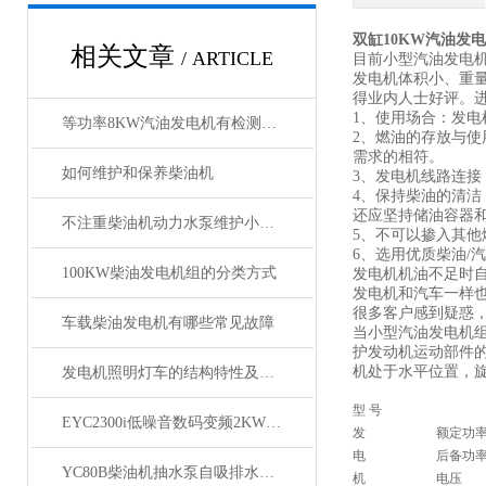
双缸10KW汽油发
相关文章
/ ARTICLE
目前小型汽油发电
发电机体积小、重量
得业内人士好评。
1、使用场合：发
等功率8KW汽油发电机有检测报告质量好
2、燃油的存放与
需求的相符。
如何维护和保养柴油机
3、发电机线路连
4、保持柴油的清
还应坚持储油容器
不注重柴油机动力水泵维护小细节会造成大问题
5、不可以掺入其
6、选用优质柴油/
100KW柴油发电机组的分类方式
发电机机油不足时
发电机和汽车一样
很多客户感到疑惑
车载柴油发电机有哪些常见故障
当小型汽油发电机
护发动机运动部件
机处于水平位置，
发电机照明灯车的结构特性及组成
型 号
EYC2300i低噪音数码变频2KW汽油发电机操作讲解
发
额定功
电
后备功
YC80B柴油机抽水泵自吸排水泵的参数介绍
机
电压