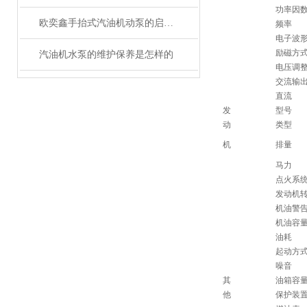
功率因
欧奕鑫手抬式汽油机动泵的启动方法
频率
电子波
励磁方
汽油机水泵的维护保养是怎样的
电压调
交流输
直流
发
型号
动
类型
机
排量
马力
点火系
发动机
机油警
机油容量
油耗
起动方
噪音
其
油箱容
他
保护装