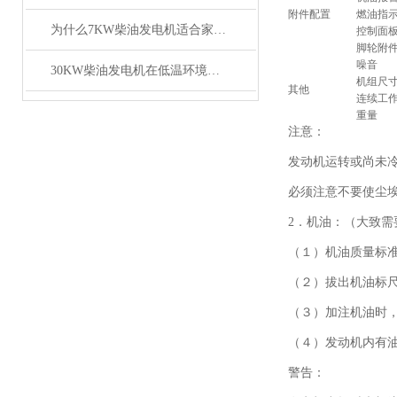
附件配置
燃油指
为什么7KW柴油发电机适合家庭和小型企业使用
控制面
脚轮附
噪音
30KW柴油发电机在低温环境下的启动技巧
机组尺
其他
连续工
重量
注意：
发动机运转或尚未
必须注意不要使尘
2．机油：（大致需要
（１）机油质量标
（２）拔出机油标
（３）加注机油时
（４）发动机内有
警告：