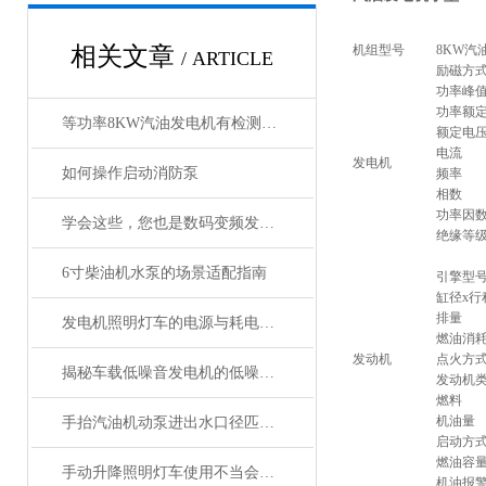
相关文章
机组型号
8KW汽
/ ARTICLE
励磁方
功率峰
功率额
等功率8KW汽油发电机有检测报告质量好
额定电
电流
发电机
如何操作启动消防泵
频率
相数
功率因
学会这些，您也是数码变频发电机“维修员”
绝缘等
6寸柴油机水泵的场景适配指南
引擎型
缸径x行
排量
发电机照明灯车的电源与耗电性能及影响因素
燃油消
发动机
点火方
揭秘车载低噪音发电机的低噪音原理与高效能表现
发动机
燃料
机油量
手抬汽油机动泵进出水口径匹配对效率的影响
启动方
燃油容
手动升降照明灯车使用不当会发生什么？
机油报