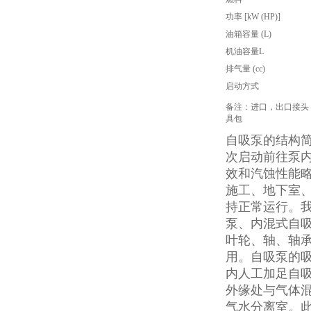
功率 [kW (HP)]
油箱容量 (L)
机油容量L
排气量 (cc)
启动方式
备注：进口，出口接头
具包
自吸泵的结构
次启动前往泵
效和汽蚀性能
施工、地下室
持正常运行。
泵、内混式自
叶轮、轴、轴
用。自吸泵的
内人工加足自
外缘处与气体
气水分离室。