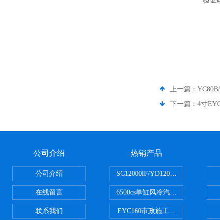
验证
上一篇：
YC8
下一篇：
4寸E
公司介绍
热销产品
公司介绍
SC12000iF/YD12000大疆T3
在线留言
6500cs单缸风冷汽油发电机小型3KW
联系我们
EYC160市政施工用路面切割机配