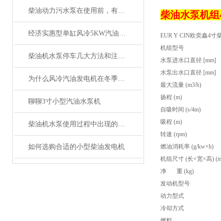
柴油动力污水泵在使用前，有哪些注意事项
柴油水泵机组
经济实惠型单缸风冷5KW汽油发电机配置
EUR Y CIN欧奕鑫4
机组型号
柴油机水泵停车几大方法和注意事项
水泵进水口直径 [mm]
水泵出水口直径 [mm]
为什么风冷汽油发电机在冬季使用时特别重要
最大流量 (m3/h)
扬程 (m)
聊聊3寸小型汽油水泵机
自吸时间 (s/4m)
吸程 (m)
柴油机水泵使用过程中出现的故障类型有哪些
转速 (rpm)
如何选购合适的小型柴油发电机
燃油消耗率 (g/kw×h)
机组尺寸 (长×宽×高) (m
净
重 (kg)
发动机型号
动力型式
冷却方式
燃料