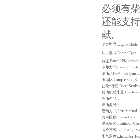
必须有柴
还能支
献。
动力型号
Engine Model
动力型式 Engine Type
转速
Rated RPM (r/min)
冷却方式
Cooling Syste
燃油消耗率
Fuel Consum
压缩比
Compression Rat
缸径
*
行程
Bore×Stroke
发动机总排量
Displacem
机油型号：
燃油型号：
启动方式
Start Method
功率因数
Power Factor
绝缘等级
Insulation Clas
润滑方式
Lubricating Sy
排气温度
exhaust Air Tem