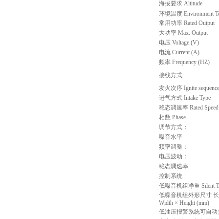
海拔要求
Altitude
环境温度
Environment T
常用功率
Rated Output
大功率
Max. Output
电压
Voltage (V)
电流
Current (A)
频率
Frequency (HZ)
接线方式
发火次序
Ignite sequenc
进气方式
Intake Type
稳态调速率
Rated Speed
相数
Phase
调节方式：
噪音水平
频率调整：
电压波动：
稳态调速率
控制系统
低噪音机组净重
Silent 
低噪音机组外形尺寸
长
Width × Height (mm)
低油压报警系统可自动