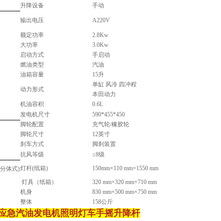
升降设备
手动
输出电压
A220V
额定功率
2.8Kw
大功率
3.0Kw
启动方式
手启动
燃油类型
汽油
油箱容量
15
升
单缸 风冷 四冲程
动力形式
本田动力
机油容积
0.6L
发电机尺寸
590*455*450
脚轮配置
充气轮/橡胶轮
脚轮尺寸
12英寸
刹车方式
脚刹装置
抗风等级
≤8级
灯杆(纸箱)
150mm×110 mm×1550 mm
分体式)
灯具（纸箱）
320 mm×320 mm×710 mm
机身
830 mm×500 mm×750 mm
整体
158公斤
应急汽油发电机照明灯车手摇升降杆