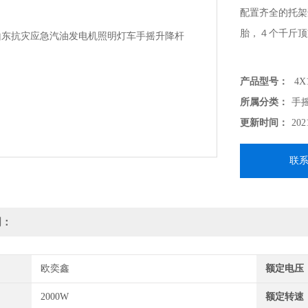
配置齐全的托架
胎，４个千斤顶
产品型号：
4X
所属分类：
手
更新时间：
202
联
明：
欧奕鑫
额定电压
2000W
额定转速