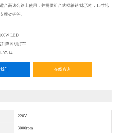
适合高速公路上使用，并提供组合式枢轴销/球形栓，13寸轮
支撑架等等。
100W LED
摇升降照明灯车
1-07-14
系我们
在线咨询
220V
3000rpm