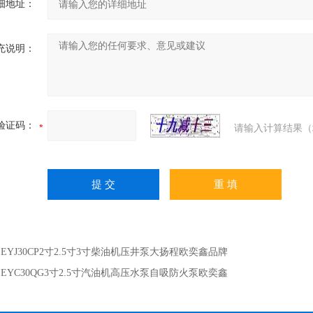
细地址：
充说明：
验证码：
请输入计算结果（
：
EYJ30CP2寸2.5寸3寸柴油机压井泵大扬程欧奕鑫品牌
：
EYC30QG3寸2.5寸汽油机高压水泵自吸防火泵欧奕鑫