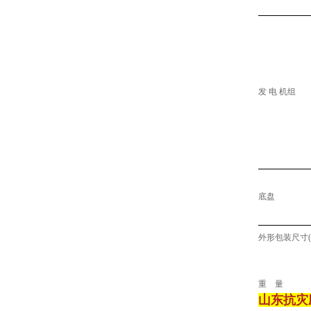
发 电 机组
底盘
外形包装尺寸(
重 量
山东抗灾