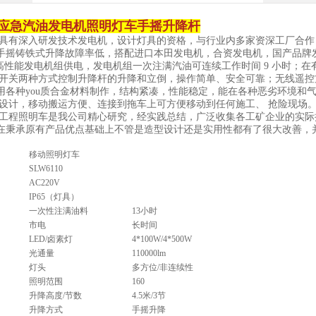
应急汽油发电机照明灯车手摇升降杆
具有深入研发技术发电机，设计灯具的资格，与行业内多家资深工厂合作，
手摇铸铁式升降故障率低，搭配进口本田发电机，合资发电机，国产品牌
性能发电机组供电，发电机组一次注满汽油可连续工作时间 9 小时；在有
开关两种方式控制升降杆的升降和立倒，操作简单、安全可靠；无线遥控方
用各种you质合金材料制作，结构紧凑，性能稳定，能在各种恶劣环境和气
设计，移动搬运方便、连接到拖车上可方便移动到任何施工、 抢险现场
工程照明车是我公司精心研究，经实践总结，广泛收集各工矿企业的实际
在秉承原有产品优点基础上不管是造型设计还是实用性都有了很大改善，
移动照明
灯车
SLW6110
AC220V
IP65（灯具）
一次性注满油料
13
小时
市电
长时间
LED/卤素灯
4*
10
0W/4*500W
光通量
1
10000lm
灯头
多方位/非连续性
照明范围
160
升降高度/节数
4.5米/
3节
升降方式
手摇升降