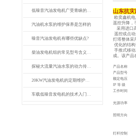
低噪音汽油发电机广受青睐的原因
山东抗灾
欧奕鑫机电
遥控升降，
汽油机水泵的维护保养是怎样的
采用进口高
遥控或点动
噪音汽油发电机有哪些优缺点?
灯塔整体采
优化的结构
手推式移动
柴油发电机组的常见型号含义普及
成。该产品
探秘大流量汽油水泵的动力传输奥秘
产品名称
产品型号
额定电压
20KW汽油发电机的定期维护可减少不必要的损失
IP 等 级
工作时间
车载低噪音发电机的技术入门者须知
光源功率
照明方向
灯杆控制