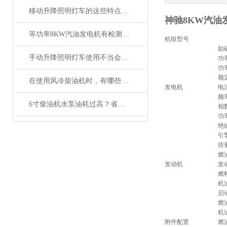
移动升降照明灯车的这些特点便利了众多行业
神驰8KW汽油
等功率8KW汽油发电机有检测报告质量好
机组型号
励
手动升降照明灯车使用不当会发生什么？
功
功
额
在使用风冷柴油机时，有哪些注意事项
发电机
电
频
6寸柴油机水泵油耗过高？省油运行的10个实用技巧
相
功
绝
引
排
燃
发动机
发
燃
机
启
燃
机
附件配置
燃