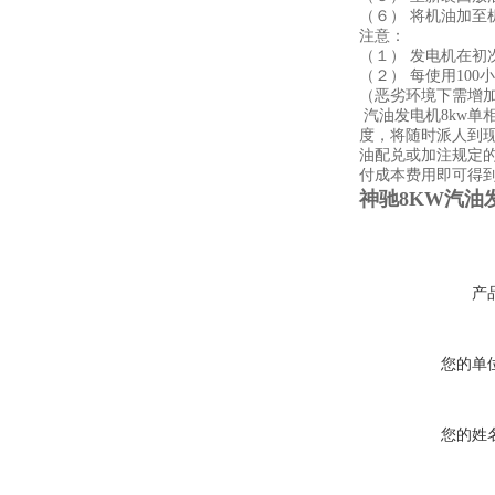
（６） 将机油加至
注意：
（１） 发电机在初
（２） 每使用10
（恶劣环境下需增加次
汽油发电机8kw单
度，将随时派人到
油配兑或加注规定
付成本费用即可得
神驰8KW汽油
产
您的单
您的姓