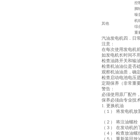
控
脚
噪
机
其他
综
重
汽油发电机四．日
注意：
在每次使用发电机
如发电机长时间不
检查油路开关和输
检查机油油位是否
观察机油油质，确
检查启动电池电压是
定期保养（非常重
警告：
必须使用原厂配件
保养必须由专业技
1. 更换机油
（１） 将发电机
（２） 将注油螺栓
（３） 在发动机
（４） 检查放油螺
（５） 重新装回放