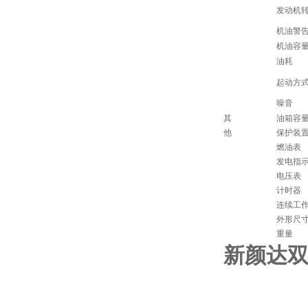
发动机
机油警
机油容量
油耗
起动方
噪音
其
油箱容
他
保护装
燃油表
发电指
电压表
计时器
连续工
外形尺寸
重量
新颜达双