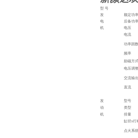
型 号
发
额定功
电
后备功
机
电压
电流
功率因
频率
励磁方
电压调
交流输
直流
发
型号
动
类型
机
排量
缸径x行
点火系